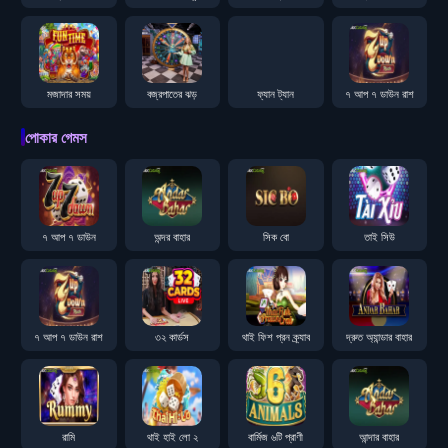
মজাদার সময়
বজ্রপাতের ঝড়
ফ্যান ট্যান
৭ আপ ৭ ডাউন রাশ
পোকার গেমস
৭ আপ ৭ ডাউন
অন্দর বাহার
সিক বো
তাই সিউ
৭ আপ ৭ ডাউন রাশ
৩২ কার্ডস
থাই ফিশ প্রন ক্র্যাব
দ্রুত অ্যান্ডার বাহার
রামি
থাই হাই লো ২
বার্মিজ ৬টি প্রাণী
আন্দার বাহার