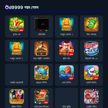
d9999 গরম গেমস
সুপার এস
এভিয়েটর
ফরচুন জেমস ২
টাকা আসছে
ফরচুন জেমস ৩
বন্য বাউন্টি শোডাউন
বক্সিং কিং
ক্রিকেট কিং ১৮
সার্কাস জ্যাকপট
রয়্যাল ফিশিং
মেগা ফিশিং
হ্যাপি ফিশিং
বম্বিং ফিশিং
ডাইনোসর টাইকুন
স্টার হান্টার
ক্রেজি টাইম