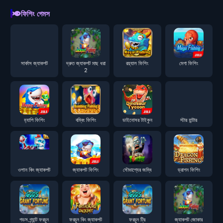
ফিশিং গেমস
সার্কাস জ্যাকপট
দ্রুত জ্যাকপট মাছ ধরা
রয়্যাল ফিশিং
মেগা ফিশিং
2
হ্যাপি ফিশিং
বম্বিং ফিশিং
ডাইনোসর টাইকুন
স্টার হান্টার
ওশান কিং জ্যাকপট
জ্যাকপট ফিশিং
সৌভাগ্যের জম্বি
ড্রাগন ফিশিং
গডস গ্র্যান্ট ফরচুন
ফরচুন কিং জ্যাকপট
ফরচুন ট্রি
জ্যাকপট জোকার