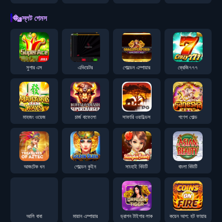
স্লট গেমস
সুপার এস
এভিয়েটর
গোল্ডেন এম্পায়ার
ক্রেজি৭৭৭
মাহজং ওয়েজ
চার্জ বাফেলো
সাফারি ওয়াইল্ডস
গণেশ গোল্ড
আজটেক ধন
গোল্ডেন কুইন
সাংহাই বিউটি
বাংলা বিউটি
আলি বাবা
মায়ান এম্পায়ার
ড্রাগন টাইগার লাক
কয়েন আপ: হট ফায়ার