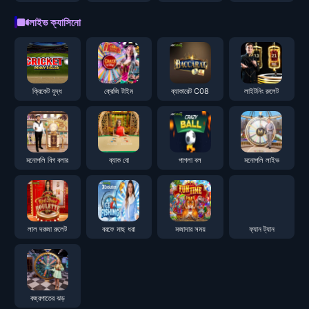
লাইভ ক্যাসিনো
ক্রিকেট যুদ্ধ
ক্রেজি টাইম
ব্যাকারেট C08
লাইটনিং রুলেট
মনোপলি বিগ বলার
ব্যাক বো
পাগলা বল
মনোপলি লাইভ
লাল দরজা রুলেট
বরফে মাছ ধরা
মজাদার সময়
ফ্যান ট্যান
বজ্রপাতের ঝড়