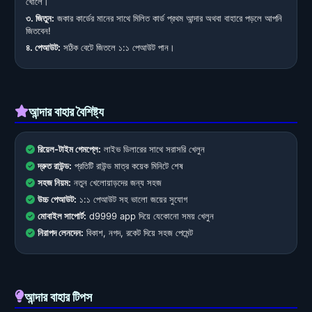
খোলে।
৩. জিতুন:
জকার কার্ডের মানের সাথে মিলিত কার্ড প্রথম আন্দার অথবা বাহারে পড়লে আপনি
জিতবেন!
৪. পেআউট:
সঠিক বেটে জিতলে ১:১ পেআউট পান।
আন্দার বাহার বৈশিষ্ট্য
রিয়েল-টাইম গেমপ্লে:
লাইভ ডিলারের সাথে সরাসরি খেলুন
দ্রুত রাউন্ড:
প্রতিটি রাউন্ড মাত্র কয়েক মিনিটে শেষ
সহজ নিয়ম:
নতুন খেলোয়াড়দের জন্য সহজ
উচ্চ পেআউট:
১:১ পেআউট সহ ভালো জয়ের সুযোগ
মোবাইল সাপোর্ট:
d9999 app দিয়ে যেকোনো সময় খেলুন
নিরাপদ লেনদেন:
বিকাশ, নগদ, রকেট দিয়ে সহজ পেমেন্ট
আন্দার বাহার টিপস