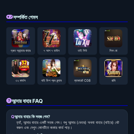
সম্পর্কিত গেমস
দ্রুত অ্যান্ডার বাহার
৭ আপ ৭ ডাউন
তাই সিউ
সিক বো
৩২ কার্ডস
থাই ফিশ প্রন ক্র্যাব
ব্যাকারেট C08
রামি
আন্দার বাহার FAQ
আন্দার বাহার কি সহজ গেম?
হ্যাঁ, আন্দার বাহার একটি সহজ গেম। শুধু আন্দার (ভেতর) অথবা বাহার (বাইরে) বেট
করুন এবং দেখুন কোনটিতে জকার কার্ড পড়ে।