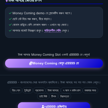
টাকা আসছে জেতার টিপস
Money Coming demo তে প্র্যাকটিস করুন আগে।
ছোট বেট দিয়ে শুরু করুন, ধীরে বাড়ান।
বোনাস রাউন্ডে বেশি ফোকাস করুন - এখানে বড় জেতা।
আপনার বাজেট নিয়ন্ত্রণ রাখুন।
দায়িত্বশীল গেমিং
দেখুন।
টাকা আসছে Money Coming Slot এখনই d9999 তে খেলুন!
Money Coming খেলুন d9999 তে
d9999 - বাংলাদেশের সেরা অনলাইন ক্যাসিনো। টাকা আসছে সহ শত শত গেমস খেলুন।
ফ্রি প্লে
টুর্নামেন্ট
প্রমোশন
টাকা আসছে
৭ আপ ৭ ডাউন রাশ
মজাদার সময়
তাই সিউ
টিপস
নিরাপত্তা
d9999 রেজিস্টার