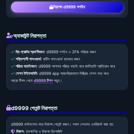
নিরাপদ d9999 লগইন
অ্যাকাউন্ট নিরাপত্তা
দ্বি-ফ্যাক্টর প্রমাণীকরণ:
d9999 লগইন এ 2FA সক্রিয় করুন
শক্তিশালী পাসওয়ার্ড:
জটিল পাসওয়ার্ড ব্যবহার করুন
পরিচয় যাচাইকরণ:
d9999 আপনার পরিচয় যাচাই করে জালিয়াতি প্রতিরোধ করে
সেশন টাইমআউট:
d9999 app স্বয়ংক্রিয়ভাবে নিষ্ক্রিয় সেশন বন্ধ করে
আরো টিপস পেতে
d9999 টিপস
পড়ুন।
d9999 পেমেন্ট নিরাপত্তা
d9999 ডাউনলোড করে নিরাপদ পেমেন্ট করুন। সকল লেনদেন এনক্রিপ্ট করা হয়:
বিকাশ:
তাৎক্ষণিক ও নিরাপদ ডিপোজিট