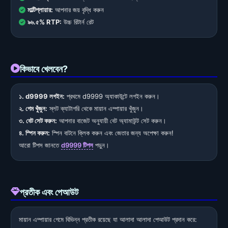
মাল্টিপ্লায়ার:
আপনার জয় বৃদ্ধি করুন
৯৬.৫% RTP:
উচ্চ রিটার্ন রেট
কিভাবে খেলবেন?
১. d9999 লগইন:
প্রথমে d9999 অ্যাকাউন্টে লগইন করুন।
২. গেম খুঁজুন:
স্লট ক্যাটাগরি থেকে মায়ান এম্পায়ার খুঁজুন।
৩. বেট সেট করুন:
আপনার বাজেট অনুযায়ী বেট অ্যামাউন্ট সেট করুন।
৪. স্পিন করুন:
স্পিন বাটনে ক্লিক করুন এবং জেতার জন্য অপেক্ষা করুন!
আরো টিপস জানতে
d9999 টিপস
পড়ুন।
প্রতীক এবং পেআউট
মায়ান এম্পায়ার গেমে বিভিন্ন প্রতীক রয়েছে যা আলাদা আলাদা পেআউট প্রদান করে: