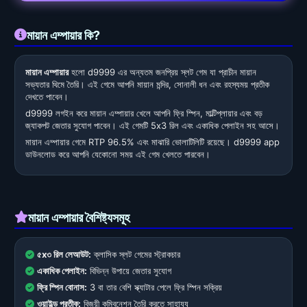
মায়ান এম্পায়ার কি?
মায়ান এম্পায়ার
হলো d9999 এর অন্যতম জনপ্রিয় স্লট গেম যা প্রাচীন মায়ান
সভ্যতার থিমে তৈরি। এই গেমে আপনি মায়ান মন্দির, সোনালী ধন এবং রহস্যময় প্রতীক
দেখতে পাবেন।
d9999 লগইন করে মায়ান এম্পায়ার খেলে আপনি ফ্রি স্পিন, মাল্টিপ্লায়ার এবং বড়
জ্যাকপট জেতার সুযোগ পাবেন। এই গেমটি 5x3 রিল এবং একাধিক পেলাইন সহ আসে।
মায়ান এম্পায়ার গেমে RTP 96.5% এবং মাঝারি ভোলাটিলিটি রয়েছে। d9999 app
ডাউনলোড করে আপনি যেকোনো সময় এই গেম খেলতে পারবেন।
মায়ান এম্পায়ার বৈশিষ্ট্যসমূহ
৫x৩ রিল লেআউট:
ক্লাসিক স্লট গেমের স্ট্রাকচার
একাধিক পেলাইন:
বিভিন্ন উপায়ে জেতার সুযোগ
ফ্রি স্পিন বোনাস:
3 বা তার বেশি স্ক্যাটার পেলে ফ্রি স্পিন সক্রিয়
ওয়াইল্ড প্রতীক:
বিজয়ী কম্বিনেশন তৈরি করতে সাহায্য